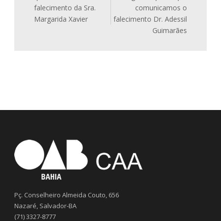
falecimento da Sra.
comunicamos o
Margarida Xavier
falecimento Dr. Adessil
Guimarães
Pç. Conselheiro Almeida Couto, 656
Nazaré, Salvador-BA
(71) 3327-8777