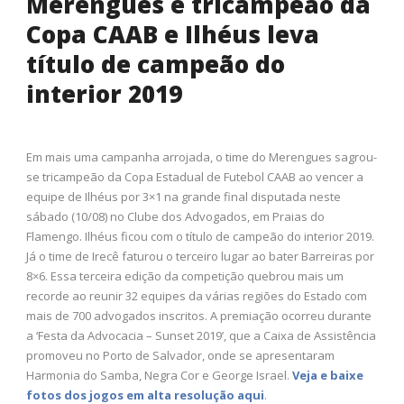
Merengues é tricampeão da
Copa CAAB e Ilhéus leva
título de campeão do
interior 2019
Em mais uma campanha arrojada, o time do Merengues sagrou-
se tricampeão da Copa Estadual de Futebol CAAB ao vencer a
equipe de Ilhéus por 3×1 na grande final disputada neste
sábado (10/08) no Clube dos Advogados, em Praias do
Flamengo. Ilhéus ficou com o título de campeão do interior 2019.
Já o time de Irecê faturou o terceiro lugar ao bater Barreiras por
8×6. Essa terceira edição da competição quebrou mais um
recorde ao reunir 32 equipes da várias regiões do Estado com
mais de 700 advogados inscritos. A premiação ocorreu durante
a ‘Festa da Advocacia – Sunset 2019’, que a Caixa de Assistência
promoveu no Porto de Salvador, onde se apresentaram
Harmonia do Samba, Negra Cor e George Israel.
Veja e baixe
fotos dos jogos em alta resolução aqui
.