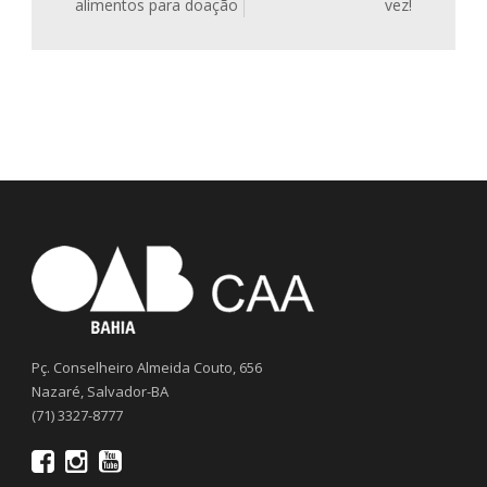
alimentos para doação
vez!
Pç. Conselheiro Almeida Couto, 656
Nazaré, Salvador-BA
(71) 3327-8777