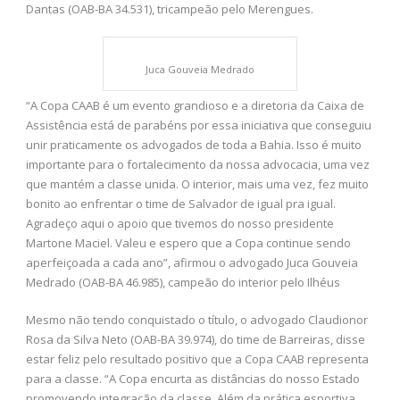
Dantas (OAB-BA 34.531), tricampeão pelo Merengues.
Juca Gouveia Medrado
“A Copa CAAB é um evento grandioso e a diretoria da Caixa de
Assistência está de parabéns por essa iniciativa que conseguiu
unir praticamente os advogados de toda a Bahia. Isso é muito
importante para o fortalecimento da nossa advocacia, uma vez
que mantém a classe unida. O interior, mais uma vez, fez muito
bonito ao enfrentar o time de Salvador de igual pra igual.
Agradeço aqui o apoio que tivemos do nosso presidente
Martone Maciel. Valeu e espero que a Copa continue sendo
aperfeiçoada a cada ano”, afirmou o advogado Juca Gouveia
Medrado (OAB-BA 46.985), campeão do interior pelo Ilhéus
Mesmo não tendo conquistado o título, o advogado Claudionor
Rosa da Silva Neto (OAB-BA 39.974), do time de Barreiras, disse
estar feliz pelo resultado positivo que a Copa CAAB representa
para a classe. “A Copa encurta as distâncias do nosso Estado
promovendo integração da classe. Além da prática esportiva