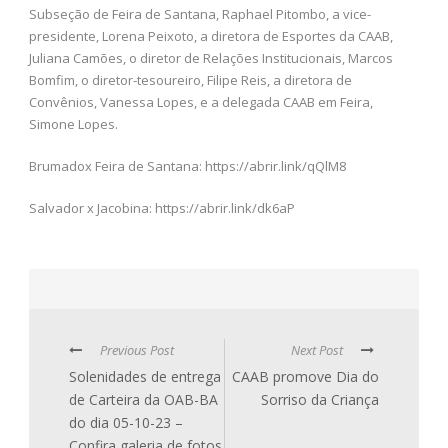
Subseção de Feira de Santana, Raphael Pitombo, a vice-
presidente, Lorena Peixoto, a diretora de Esportes da CAAB,
Juliana Camões, o diretor de Relações Institucionais, Marcos
Bomfim, o diretor-tesoureiro, Filipe Reis, a diretora de
Convênios, Vanessa Lopes, e a delegada CAAB em Feira,
Simone Lopes.
Brumadox Feira de Santana: https://abrir.link/qQlM8
Salvador x Jacobina: https://abrir.link/dk6aP
Previous Post
Next Post
Solenidades de entrega
CAAB promove Dia do
de Carteira da OAB-BA
Sorriso da Criança
do dia 05-10-23 –
Confira galeria de fotos