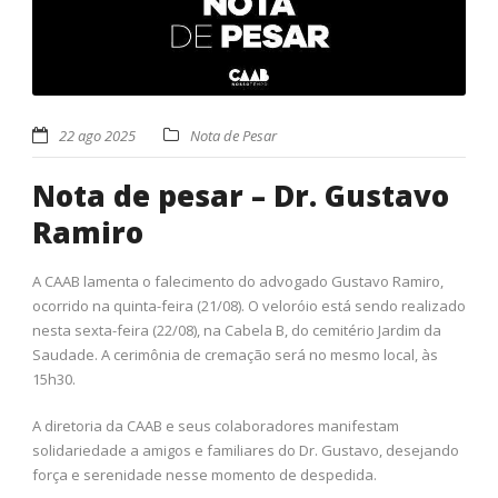
22 ago 2025
Nota de Pesar
Nota de pesar – Dr. Gustavo
Ramiro
A CAAB lamenta o falecimento do advogado Gustavo Ramiro,
ocorrido na quinta-feira (21/08). O veloróio está sendo realizado
nesta sexta-feira (22/08), na Cabela B, do cemitério Jardim da
Saudade. A cerimônia de cremação será no mesmo local, às
15h30.
A diretoria da CAAB e seus colaboradores manifestam
solidariedade a amigos e familiares do Dr. Gustavo, desejando
força e serenidade nesse momento de despedida.