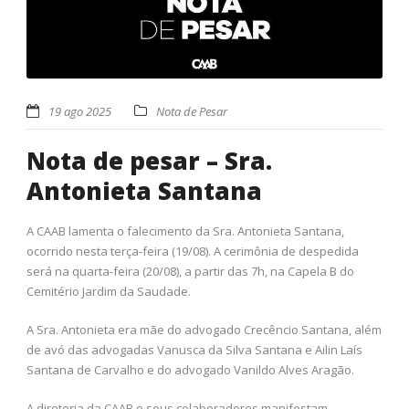
19 ago 2025
Nota de Pesar
Nota de pesar – Sra.
Antonieta Santana
A CAAB lamenta o falecimento da Sra. Antonieta Santana,
ocorrido nesta terça-feira (19/08). A cerimônia de despedida
será na quarta-feira (20/08), a partir das 7h, na Capela B do
Cemitério Jardim da Saudade.
A Sra. Antonieta era mãe do advogado Crecêncio Santana, além
de avó das advogadas Vanusca da Silva Santana e Ailin Laís
Santana de Carvalho e do advogado Vanildo Alves Aragão.
A diretoria da CAAB e seus colaboradores manifestam