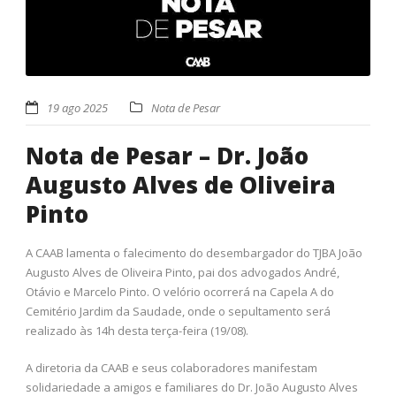
19 ago 2025
Nota de Pesar
Nota de Pesar – Dr. João
Augusto Alves de Oliveira
Pinto
A CAAB lamenta o falecimento do desembargador do TJBA João
Augusto Alves de Oliveira Pinto, pai dos advogados André,
Otávio e Marcelo Pinto. O velório ocorrerá na Capela A do
Cemitério Jardim da Saudade, onde o sepultamento será
realizado às 14h desta terça-feira (19/08).
A diretoria da CAAB e seus colaboradores manifestam
solidariedade a amigos e familiares do Dr. João Augusto Alves