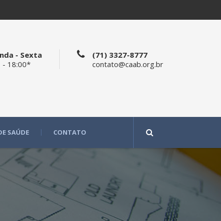
nda - Sexta
(71) 3327-8777
 - 18:00*
contato@caab.org.br
DE SAÚDE
CONTATO