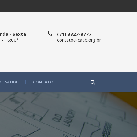
nda - Sexta
(71) 3327-8777
 - 18:00*
contato@caab.org.br
DE SAÚDE
CONTATO