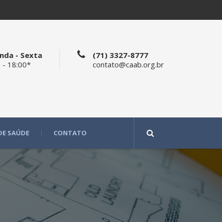
nda - Sexta
(71) 3327-8777
 - 18:00*
contato@caab.org.br
DE SAÚDE
CONTATO