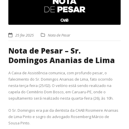
25 fev 2025
Nota de Pesar
Nota de Pesar – Sr.
Domingos Ananias de Lima
A Caixa de Assistência comunica, com profundo pesar, o
falecimento do Sr. Domingos Ananias de Lima, fato ocorrido
nesta terça-feira (25/02). O velório está sendo realizado na
capela do Cemitério Dom Bosco, em Caruaru-PE, onde o
sepultamento será realizado nesta quarta-feira (26), às 10h.
O Sr. Domingos era pai da dentista da CAAB Rosimeire Ananias
de Lima Pinto e sogro do advogado Rosemberg Márcio de
Sousa Pinto.