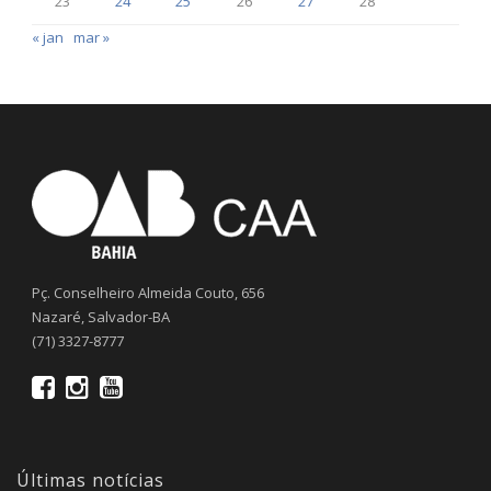
23
24
25
26
27
28
« jan
mar »
Pç. Conselheiro Almeida Couto, 656
Nazaré, Salvador-BA
(71) 3327-8777
Últimas notícias