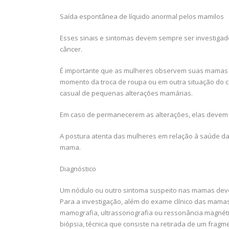
Saída espontânea de líquido anormal pelos mamilos
Esses sinais e sintomas devem sempre ser investigado
câncer.
É importante que as mulheres observem suas mamas s
momento da troca de roupa ou em outra situação do co
casual de pequenas alterações mamárias.
Em caso de permanecerem as alterações, elas devem p
A postura atenta das mulheres em relação à saúde d
mama.
Diagnóstico
Um nódulo ou outro sintoma suspeito nas mamas deve
Para a investigação, além do exame clínico das ma
mamografia, ultrassonografia ou ressonância magnétic
biópsia, técnica que consiste na retirada de um frag