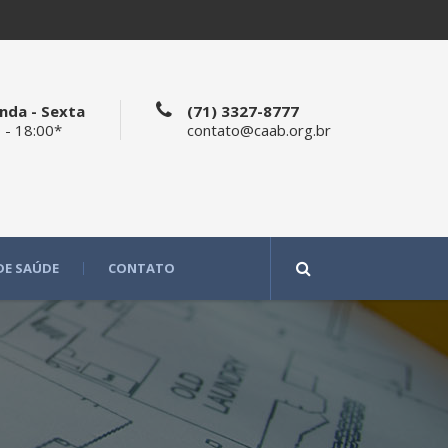
nda - Sexta
(71) 3327-8777
 - 18:00*
contato@caab.org.br
DE SAÚDE
CONTATO