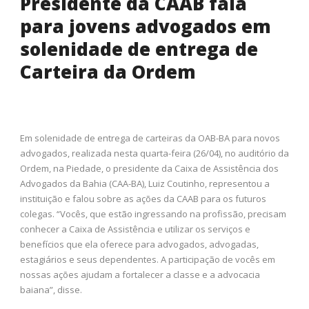
Presidente da CAAB fala
para jovens advogados em
solenidade de entrega de
Carteira da Ordem
Em solenidade de entrega de carteiras da OAB-BA para novos
advogados, realizada nesta quarta-feira (26/04), no auditório da
Ordem, na Piedade, o presidente da Caixa de Assistência dos
Advogados da Bahia (CAA-BA), Luiz Coutinho, representou a
instituição e falou sobre as ações da CAAB para os futuros
colegas. “Vocês, que estão ingressando na profissão, precisam
conhecer a Caixa de Assistência e utilizar os serviços e
benefícios que ela oferece para advogados, advogadas,
estagiários e seus dependentes. A participação de vocês em
nossas ações ajudam a fortalecer a classe e a advocacia
baiana”, disse.