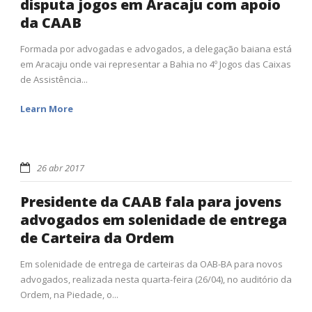
disputa jogos em Aracaju com apoio
da CAAB
Formada por advogadas e advogados, a delegação baiana está
em Aracaju onde vai representar a Bahia no 4º Jogos das Caixas
de Assistência...
Learn More
26 abr 2017
Presidente da CAAB fala para jovens
advogados em solenidade de entrega
de Carteira da Ordem
Em solenidade de entrega de carteiras da OAB-BA para novos
advogados, realizada nesta quarta-feira (26/04), no auditório da
Ordem, na Piedade, o...