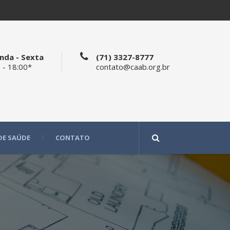
nda - Sexta
(71) 3327-8777
 - 18:00*
contato@caab.org.br
DE SAÚDE
CONTATO