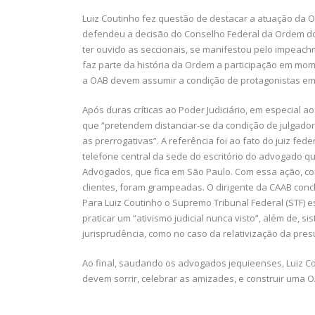
Luiz Coutinho fez questão de destacar a atuação da OAB
defendeu a decisão do Conselho Federal da Ordem do
ter ouvido as seccionais, se manifestou pelo impeach
faz parte da história da Ordem a participação em mom
a OAB devem assumir a condição de protagonistas em 
Após duras críticas ao Poder Judiciário, em especial 
que “pretendem distanciar-se da condição de julgado
as prerrogativas”. A referência foi ao fato do juiz fede
telefone central da sede do escritório do advogado qu
Advogados, que fica em São Paulo. Com essa ação, c
clientes, foram grampeadas. O dirigente da CAAB conc
Para Luiz Coutinho o Supremo Tribunal Federal (STF) e
praticar um “ativismo judicial nunca visto”, além de, 
jurisprudência, como no caso da relativização da pres
Ao final, saudando os advogados jequieenses, Luiz C
devem sorrir, celebrar as amizades, e construir uma O