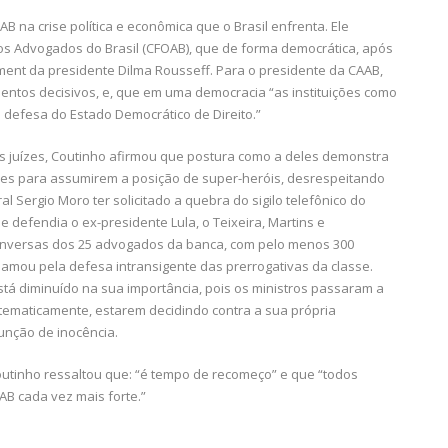
 na crise política e econômica que o Brasil enfrenta. Ele
s Advogados do Brasil (CFOAB), que de forma democrática, após
ment da presidente Dilma Rousseff. Para o presidente da CAAB,
entos decisivos, e, que em uma democracia “as instituições como
defesa do Estado Democrático de Direito.”
aos juízes, Coutinho afirmou que postura como a deles demonstra
res para assumirem a posição de super-heróis, desrespeitando
ral Sergio Moro ter solicitado a quebra do sigilo telefônico do
e defendia o ex-presidente Lula, o Teixeira, Martins e
onversas dos 25 advogados da banca, com pelo menos 300
lamou pela defesa intransigente das prerrogativas da classe.
stá diminuído na sua importância, pois os ministros passaram a
sistematicamente, estarem decidindo contra a sua própria
unção de inocência.
outinho ressaltou que: “é tempo de recomeço” e que “todos
AB cada vez mais forte.”