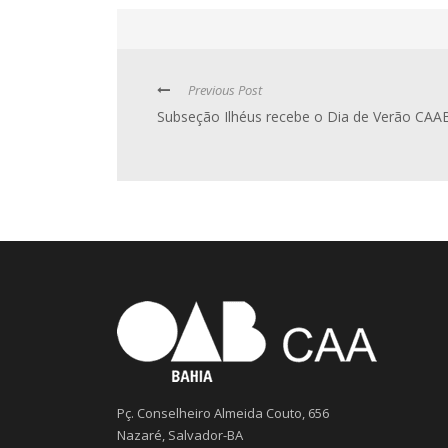
Previous Post
Subseção Ilhéus recebe o Dia de Verão CAA
Pç. Conselheiro Almeida Couto, 656
Nazaré, Salvador-BA