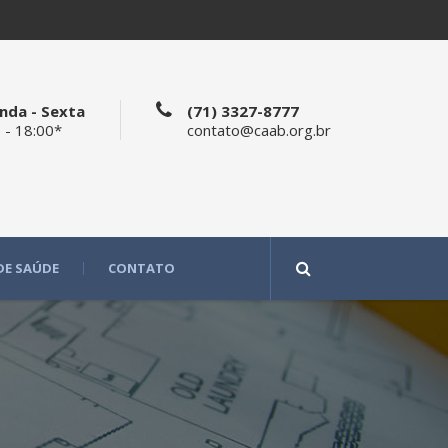
nda - Sexta
(71) 3327-8777
 - 18:00*
contato@caab.org.br
DE SAÚDE
CONTATO