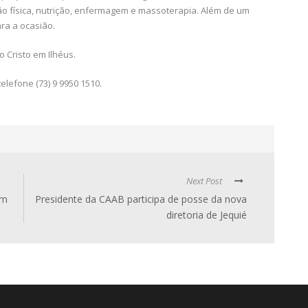
ão física, nutrição, enfermagem e massoterapia. Além de um
ra a ocasião.
o Cristo em Ilhéus.
elefone (73) 9 9950 1510.
Next Post
em
Presidente da CAAB participa de posse da nova
diretoria de Jequié