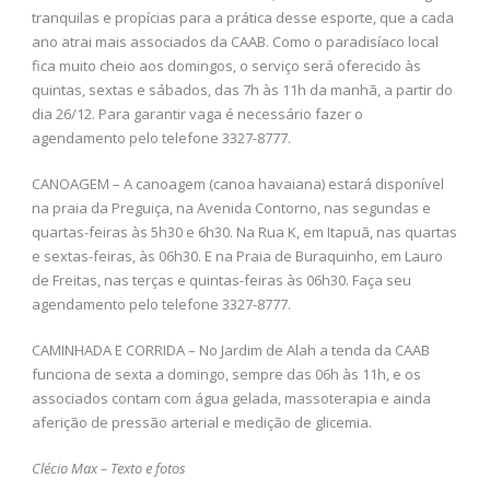
tranquilas e propícias para a prática desse esporte, que a cada
ano atrai mais associados da CAAB. Como o paradisíaco local
fica muito cheio aos domingos, o serviço será oferecido às
quintas, sextas e sábados, das 7h às 11h da manhã, a partir do
dia 26/12. Para garantir vaga é necessário fazer o
agendamento pelo telefone 3327-8777.
CANOAGEM – A canoagem (canoa havaiana) estará disponível
na praia da Preguiça, na Avenida Contorno, nas segundas e
quartas-feiras às 5h30 e 6h30. Na Rua K, em Itapuã, nas quartas
e sextas-feiras, às 06h30. E na Praia de Buraquinho, em Lauro
de Freitas, nas terças e quintas-feiras às 06h30. Faça seu
agendamento pelo telefone 3327-8777.
CAMINHADA E CORRIDA – No Jardim de Alah a tenda da CAAB
funciona de sexta a domingo, sempre das 06h às 11h, e os
associados contam com água gelada, massoterapia e ainda
aferição de pressão arterial e medição de glicemia.
Clécio Max – Texto e fotos