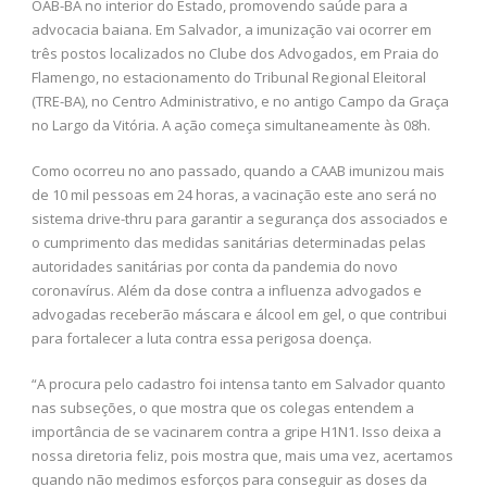
OAB-BA no interior do Estado, promovendo saúde para a
advocacia baiana. Em Salvador, a imunização vai ocorrer em
três postos localizados no Clube dos Advogados, em Praia do
Flamengo, no estacionamento do Tribunal Regional Eleitoral
(TRE-BA), no Centro Administrativo, e no antigo Campo da Graça
no Largo da Vitória. A ação começa simultaneamente às 08h.
Como ocorreu no ano passado, quando a CAAB imunizou mais
de 10 mil pessoas em 24 horas, a vacinação este ano será no
sistema drive-thru para garantir a segurança dos associados e
o cumprimento das medidas sanitárias determinadas pelas
autoridades sanitárias por conta da pandemia do novo
coronavírus. Além da dose contra a influenza advogados e
advogadas receberão máscara e álcool em gel, o que contribui
para fortalecer a luta contra essa perigosa doença.
“A procura pelo cadastro foi intensa tanto em Salvador quanto
nas subseções, o que mostra que os colegas entendem a
importância de se vacinarem contra a gripe H1N1. Isso deixa a
nossa diretoria feliz, pois mostra que, mais uma vez, acertamos
quando não medimos esforços para conseguir as doses da