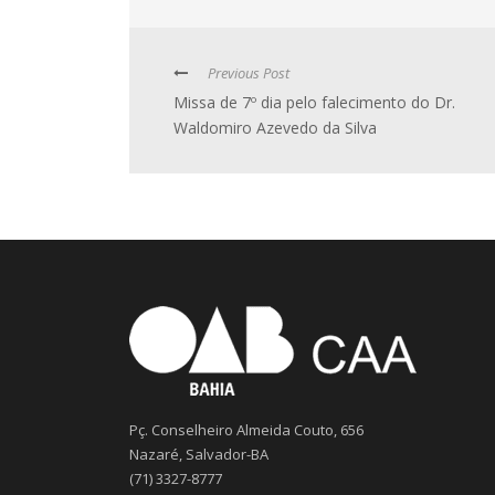
Previous Post
Missa de 7º dia pelo falecimento do Dr.
Waldomiro Azevedo da Silva
Pç. Conselheiro Almeida Couto, 656
Nazaré, Salvador-BA
(71) 3327-8777