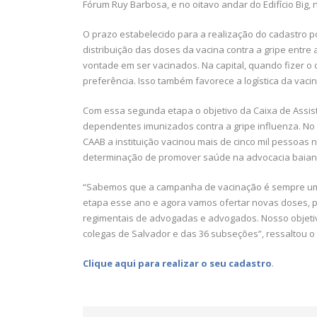
Fórum Ruy Barbosa, e no oitavo andar do Edifício Big, 
O prazo estabelecido para a realização do cadastro pos
distribuição das doses da vacina contra a gripe entr
vontade em ser vacinados. Na capital, quando fizer o c
preferência. Isso também favorece a logística da vac
Com essa segunda etapa o objetivo da Caixa de Assis
dependentes imunizados contra a gripe influenza. No d
CAAB a instituição vacinou mais de cinco mil pessoas na
determinação de promover saúde na advocacia baian
“Sabemos que a campanha de vacinação é sempre uma
etapa esse ano e agora vamos ofertar novas doses,
regimentais de advogadas e advogados. Nosso objetivo
colegas de Salvador e das 36 subseções”, ressaltou o
Clique aqui para realizar o seu cadastro
.