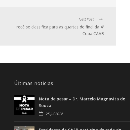
Next Post
Irecê se classifica para as quartas de final da 4ª
Copa CAAB
Últimas notícias
Nota de pesar – Dr. Marcelo Magnavita de
Souza
25 jul 2026
Presidente da CAAB participa de roda de