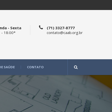
nda - Sexta
(71) 3327-8777
 - 18:00*
contato@caab.org.br
DE SAÚDE
CONTATO