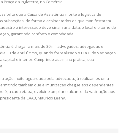
na Praça da Inglaterra, no Comércio.
sibilita que a Caixa de Assistência monte a logística de
e as subseções, de forma a acolher todos os que manifestarem
adastro o interessado deve sinalizar a data, o local e o turno de
inação, garantindo conforto e comodidade.
tência é chegar a mais de 30 mil advogados, advogadas e
ia 30 de abril último, quando foi realizado o Dia D de Vacinação
 capital e interior. Cumprindo assim, na prática, sua
a.
 ação muito aguardada pela advocacia. Já realizamos uma
 permitindo também que a imunização chegue aos dependentes
 é, a cada etapa, evoluir e ampliar o alcance da vacinação aos
 presidente da CAAB, Maurício Leahy.