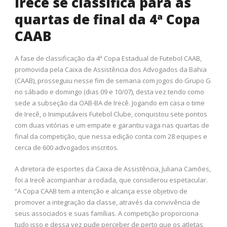
Irecê se classifica para as
quartas de final da 4ª Copa
CAAB
A fase de classificação da 4ª Copa Estadual de Futebol CAAB,
promovida pela Caixa de Assistência dos Advogados da Bahia
(CAAB), prosseguiu nesse fim de semana com jogos do Grupo G
no sábado e domingo (dias 09 e 10/07), desta vez tendo como
sede a subseção da OAB-BA de Irecê. Jogando em casa o time
de Irecê, o Inimputáveis Futebol Clube, conquistou sete pontos
com duas vitórias e um empate e garantiu vaga nas quartas de
final da competição, que nessa edição conta com 28 equipes e
cerca de 600 advogados inscritos.
A diretora de esportes da Caixa de Assistência, Juliana Camões,
foi a Irecê acompanhar a rodada, que considerou espetacular.
“A Copa CAAB tem a intenção e alcança esse objetivo de
promover a integração da classe, através da convivência de
seus associados e suas famílias. A competição proporciona
tudo isso e dessa vez pude perceber de perto que os atletas