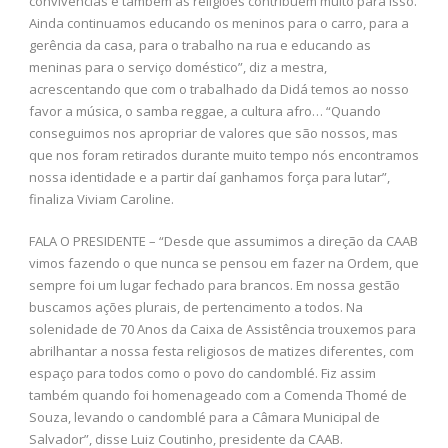
convivências e também as religiões contribuem muito para isso.
Ainda continuamos educando os meninos para o carro, para a
gerência da casa, para o trabalho na rua e educando as
meninas para o serviço doméstico”, diz a mestra,
acrescentando que com o trabalhado da Didá temos ao nosso
favor a música, o samba reggae, a cultura afro… “Quando
conseguimos nos apropriar de valores que são nossos, mas
que nos foram retirados durante muito tempo nós encontramos
nossa identidade e a partir daí ganhamos força para lutar”,
finaliza Viviam Caroline.
FALA O PRESIDENTE – “Desde que assumimos a direção da CAAB
vimos fazendo o que nunca se pensou em fazer na Ordem, que
sempre foi um lugar fechado para brancos. Em nossa gestão
buscamos ações plurais, de pertencimento a todos. Na
solenidade de 70 Anos da Caixa de Assistência trouxemos para
abrilhantar a nossa festa religiosos de matizes diferentes, com
espaço para todos como o povo do candomblé. Fiz assim
também quando foi homenageado com a Comenda Thomé de
Souza, levando o candomblé para a Câmara Municipal de
Salvador”, disse Luiz Coutinho, presidente da CAAB.