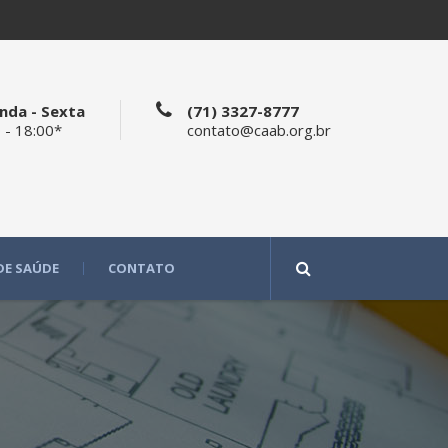
nda - Sexta
(71) 3327-8777
 - 18:00*
contato@caab.org.br
DE SAÚDE
CONTATO