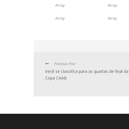
Array
Array
Array
Array
Previous Post
Irecê se classifica para as quartas de final da
Copa CAAB