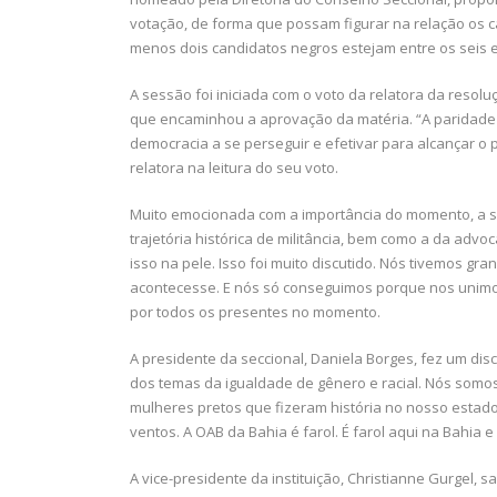
votação, de forma que possam figurar na relação os 
menos dois candidatos negros estejam entre os seis e
A sessão foi iniciada com o voto da relatora da resolu
que encaminhou a aprovação da matéria. “A paridade 
democracia a se perseguir e efetivar para alcançar o
relatora na leitura do seu voto.
Muito emocionada com a importância do momento, a se
trajetória histórica de militância, bem como a da advoc
isso na pele. Isso foi muito discutido. Nós tivemos gr
acontecesse. E nós só conseguimos porque nos unimos
por todos os presentes no momento.
A presidente da seccional, Daniela Borges, fez um di
dos temas da igualdade de gênero e racial. Nós somo
mulheres pretos que fizeram história no nosso estad
ventos. A OAB da Bahia é farol. É farol aqui na Bahia e
A vice-presidente da instituição, Christianne Gurgel, s