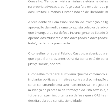
Conselho. “Tendo em vista a minha trajetória na defe
na própria advocacia, eu faço essa fala emocionada po
dos Direitos Humanos. História não só de liberdade, m
A presidente da Comissão Especial de Promoção da Ig
aprovação da medida uma conquista coletiva da advoc
que é vanguarda na defesa intransigente do Estado Dem
apenas das mulheres e dos advogados e advogadas ne
todo”, declarou a presidente.
O conselheiro federal Fabrício Castro parabenizou a s
que é pra frente, avante! A OAB da Bahia está de par
justiça social”, declarou.
O conselheiro federal Luiz Viana Queiroz comemorou
implantar políticas afirmativas contra a discriminaç
certo, construindo uma OAB mais inclusiva”, elogiou o
mudança no processo de formação da lista sêxtupla, q
foi personagem importante na defesa que a OAB fez no
decidiu pela sua constitucionalidade.