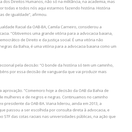
sa dos Direitos Humanos, não só na militância, na academia, mas
r todas e todos nós aqui estarmos fazendo história. História
as de igualdade”, afirmou.
ualdade Racial da OAB-BA, Camila Carneiro, considerou a
acia. “Obtivemos uma grande vitória para a advocacia baiana,
ocrático de Direito e da justiça social. É uma vitória não
gras da Bahia, é uma vitória para a advocacia baiana como um
eccional pela decisão: “O bonde da história só tem um caminho,
abéns por essa decisão de vanguarda que vai produzir mais
 a aprovação. “Comemoro hoje a decisão da OAB da Bahia de
ão de mulheres e de negros e negras. Continuamos no caminho
 ex-presidente da OAB-BA. Viana liderou, ainda em 2013, a
ue passou a ser escolhida por consulta direta à advocacia, e
 STF das cotas raciais nas universidades públicas, na ação que