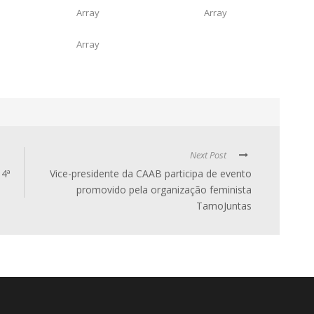
Array
Array
Array
Next Post
 4ª
Vice-presidente da CAAB participa de evento
promovido pela organização feminista
TamoJuntas