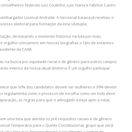
 conselheiros federais Luiz Coutinho, Luiz Viana e Fabrício Castro
sembargador Lourival Andrade. A Seccional baiana já recebeu o
processo eleitoral para formação da lista sêxtupla.
tação, destacando o momento histórico na luta por mais
to orgulho colocarmos em nossas biografias o fato de estarmos
residente da CAAB.
ivas na busca por equidade racial e de gênero para outros campos
o intenso da nossa atual diretoria. É um orgulho participar
belece que 50% dos candidatos devem ser mulheres e 30% devem
xto regulamenta como o processo de escolha como um todo deve
apuração, as regras para que o advogado esteja apto a votar,
 em uma lista que atenda os pré-requisitos raciais e de gênero
ecial Temporária para o Quinto Constitucional, grupo que será
rá uma lista que desconsiderará parcialmente a ordem de