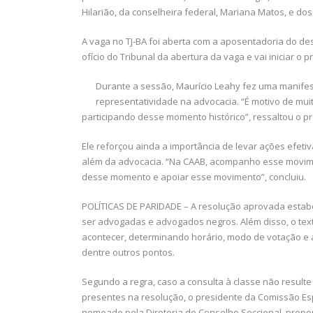
Hilarião, da conselheira federal, Mariana Matos, e dos
A vaga no TJ-BA foi aberta com a aposentadoria do de
ofício do Tribunal da abertura da vaga e vai iniciar o 
Durante a sessão, Maurício Leahy fez uma manifes
representatividade na advocacia. “É motivo de mui
participando desse momento histórico”, ressaltou o p
Ele reforçou ainda a importância de levar ações efet
além da advocacia. “Na CAAB, acompanho esse moviment
desse momento e apoiar esse movimento”, concluiu.
POLÍTICAS DE PARIDADE – A resolução aprovada esta
ser advogadas e advogados negros. Além disso, o te
acontecer, determinando horário, modo de votação e 
dentre outros pontos.
Segundo a regra, caso a consulta à classe não resulte
presentes na resolução, o presidente da Comissão Esp
nomeado pela Diretoria do Conselho Seccional, propo