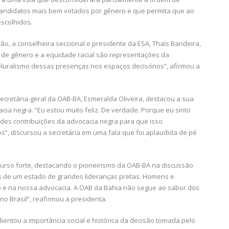
candidatos mais bem votados por gênero e que permita que ao
scolhidos.
ção, a conselheira seccional e presidente da ESA, Thaís Bandeira,
de gênero e a equidade racial são representações da
 pluralismo dessas presenças nos espaços decisórios”, afirmou a
cretária-geral da OAB-BA, Esmeralda Oliveira, destacou a sua
acia negra. “Eu estou muito feliz. De verdade. Porque eu sinto
andes contribuições da advocacia negra para que isso
”, discursou a secretária em uma fala que foi aplaudida de pé
scurso forte, destacando o pioneirismo da OAB-BA na discussão
s de um estado de grandes lideranças pretas. Homens e
o e na nossa advocacia. A OAB da Bahia não segue ao sabor dos
 no Brasil”, reafirmou a presidenta.
alientou a importância social e histórica da decisão tomada pelo