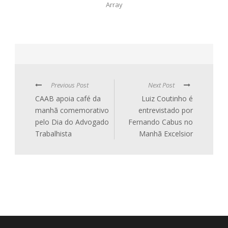
Array
Previous Post
Next Post
CAAB apoia café da
Luiz Coutinho é
manhã comemorativo
entrevistado por
pelo Dia do Advogado
Fernando Cabus no
Trabalhista
Manhã Excelsior