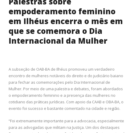
Palestras sobre
empoderamento feminino
em Ilhéus encerra o mês em
que se comemora o Dia
Internacional da Mulher
A subseção de OAB-BA de Ilhéus promoveu um verdadeiro
encontro de mulheres notáveis do direito e do judiciário baiano
para fechar as comemorações pelo Dia Internacional de
Mulher. Por meio de uma palestra e debates, foram abordados
o empoderamento feminino e a presença das mulheres no
cotidiano das práticas jurídicas. Com apoio da CAAB e OBA-BA, o
evento foi sucesso e bastante comentado na cidade e região.
“Foi extremamente importante para a advocacia, especialmente
para as advogadas que militam na Justiça. Um dos destaques