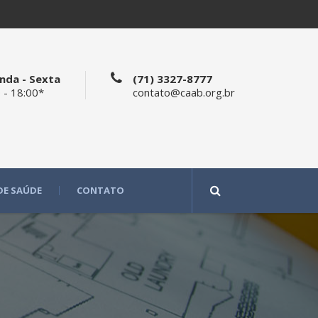
nda - Sexta
(71) 3327-8777
 - 18:00*
contato@caab.org.br
DE SAÚDE
CONTATO