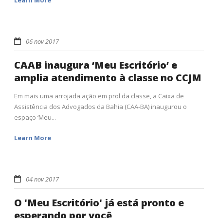
06 nov 2017
CAAB inaugura ‘Meu Escritório’ e
amplia atendimento à classe no CCJM
Em mais uma arrojada ação em prol da classe, a Caixa de
Assistência dos Advogados da Bahia (CAA-BA) inaugurou o
espaço ‘Meu...
Learn More
04 nov 2017
O 'Meu Escritório' já está pronto e
esperando por você