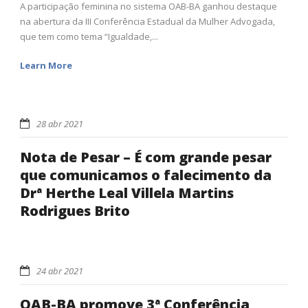
A participação feminina no sistema OAB-BA ganhou destaque
na abertura da III Conferência Estadual da Mulher Advogada,
que tem como tema “Igualdade,...
Learn More
28 abr 2021
Nota de Pesar – É com grande pesar
que comunicamos o falecimento da
Drª Herthe Leal Villela Martins
Rodrigues Brito
24 abr 2021
OAB-BA promove 3ª Conferência