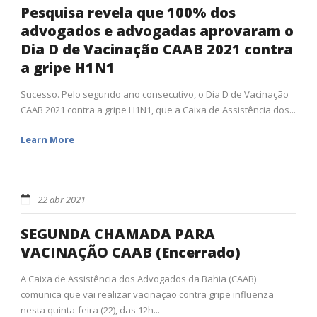
Pesquisa revela que 100% dos
advogados e advogadas aprovaram o
Dia D de Vacinação CAAB 2021 contra
a gripe H1N1
Sucesso. Pelo segundo ano consecutivo, o Dia D de Vacinação
CAAB 2021 contra a gripe H1N1, que a Caixa de Assistência dos...
Learn More
22 abr 2021
SEGUNDA CHAMADA PARA
VACINAÇÃO CAAB (Encerrado)
A Caixa de Assistência dos Advogados da Bahia (CAAB)
comunica que vai realizar vacinação contra gripe influenza
nesta quinta-feira (22), das 12h...