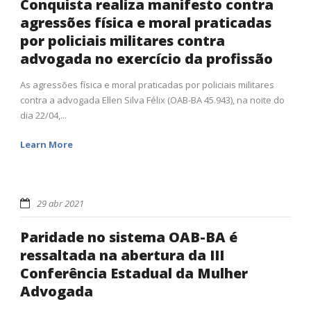
Conquista realiza manifesto contra
agressões física e moral praticadas
por policiais militares contra
advogada no exercício da profissão
As agressões física e moral praticadas por policiais militares
contra a advogada Ellen Silva Félix (OAB-BA 45.943), na noite do
dia 22/04,...
Learn More
29 abr 2021
Paridade no sistema OAB-BA é
ressaltada na abertura da III
Conferência Estadual da Mulher
Advogada