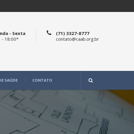
nda - Sexta
(71) 3327-8777
 - 18:00*
contato@caab.org.br
DE SAÚDE
CONTATO