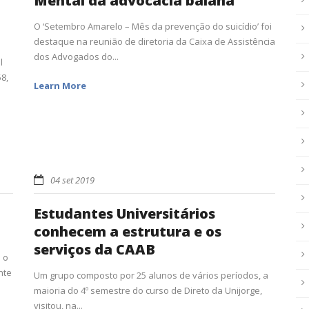
Mental da advocacia baiana
O ‘Setembro Amarelo – Mês da prevenção do suicídio’ foi
destaque na reunião de diretoria da Caixa de Assistência
dos Advogados do...
l
8,
Learn More
04 set 2019
Estudantes Universitários
conhecem a estrutura e os
serviços da CAAB
 o
nte
Um grupo composto por 25 alunos de vários períodos, a
maioria do 4º semestre do curso de Direto da Unijorge,
visitou, na...