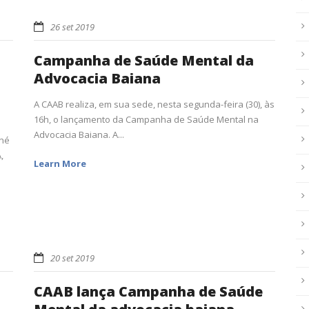
26 set 2019
Campanha de Saúde Mental da
Advocacia Baiana
A CAAB realiza, em sua sede, nesta segunda-feira (30), às
16h, o lançamento da Campanha de Saúde Mental na
Advocacia Baiana. A...
ené
,
Learn More
20 set 2019
CAAB lança Campanha de Saúde