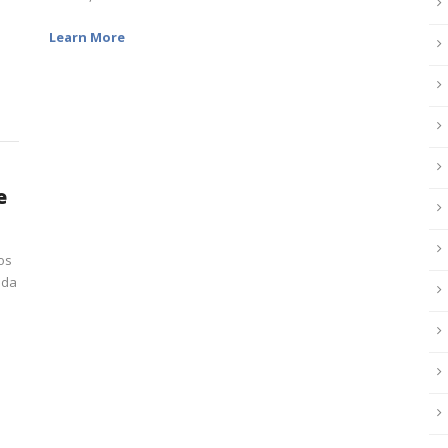
Learn More
e
os
nda