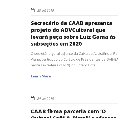
28 set 2019
Secretário da CAAB apresenta
projeto do ADVCultural que
levará peça sobre Luiz Gama às
subseções em 2020
O secretário-geral adjunto da Caixa de Assistência, R
Viana, participou do Colégio de Presidentes da OAB-BA
nesta sexta-feira (27/09), no Sotero Hotel,...
Learn More
24 set 2019
CAAB firma parceria com ‘O