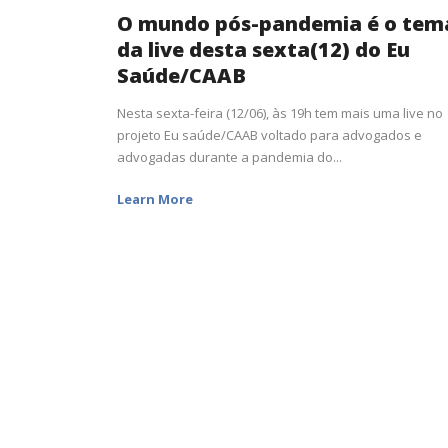
O mundo pós-pandemia é o tem
da live desta sexta(12) do Eu
Saúde/CAAB
Nesta sexta-feira (12/06), às 19h tem mais uma live no
projeto Eu saúde/CAAB voltado para advogados e
advogadas durante a pandemia do...
Learn More