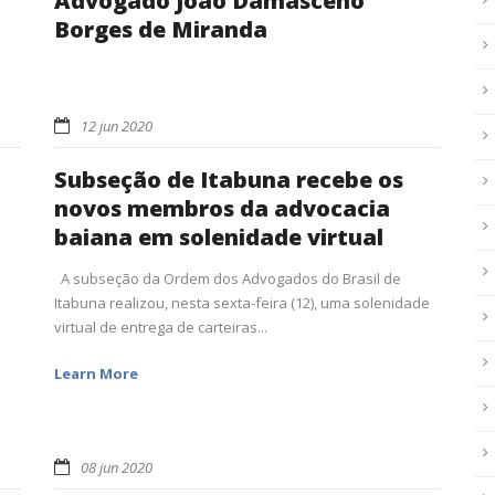
Advogado João Damasceno
Borges de Miranda
12 jun 2020
Subseção de Itabuna recebe os
novos membros da advocacia
baiana em solenidade virtual
A subseção da Ordem dos Advogados do Brasil de
Itabuna realizou, nesta sexta-feira (12), uma solenidade
virtual de entrega de carteiras...
Learn More
08 jun 2020