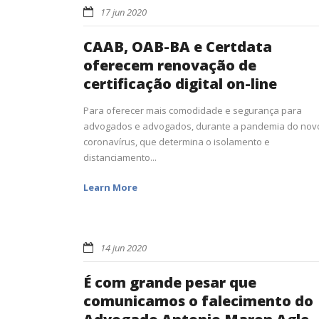
17 jun 2020
CAAB, OAB-BA e Certdata
oferecem renovação de
certificação digital on-line
Para oferecer mais comodidade e segurança para
advogados e advogados, durante a pandemia do nov
coronavírus, que determina o isolamento e
distanciamento...
Learn More
14 jun 2020
É com grande pesar que
comunicamos o falecimento do