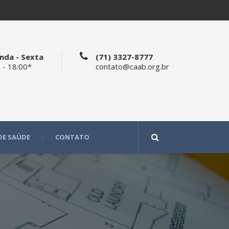
nda - Sexta
(71) 3327-8777
 - 18:00*
contato@caab.org.br
DE SAÚDE
CONTATO