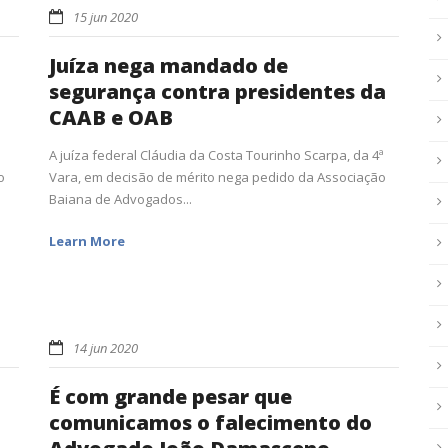
15 jun 2020
Juíza nega mandado de
segurança contra presidentes da
CAAB e OAB
A juíza federal Cláudia da Costa Tourinho Scarpa, da 4ª
o
Vara, em decisão de mérito nega pedido da Associação
Baiana de Advogados...
Learn More
14 jun 2020
É com grande pesar que
comunicamos o falecimento do