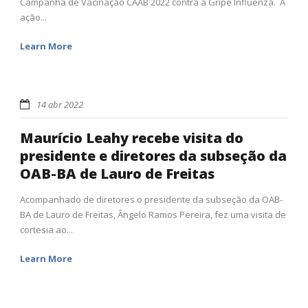
Campanha de Vacinação CAAB 2022 contra a Gripe Influenza. A
ação...
Learn More
14 abr 2022
Maurício Leahy recebe visita do
presidente e diretores da subseção da
OAB-BA de Lauro de Freitas
Acompanhado de diretores o presidente da subseção da OAB-
BA de Lauro de Freitas, Ângelo Ramos Pereira, fez uma visita de
cortesia ao...
Learn More