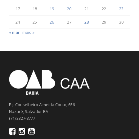
17
18
19
20
21
22
23
24
25
26
27
28
29
30
« mar
maio »
Pç. Conselheiro Almeida Couto, 656
Nazaré, Salvador-BA
(71) 3327-8777