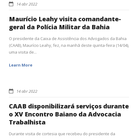
14 abr 2022
Maurício Leahy visita comandante-
geral da Polícia Militar da Bahia
O presidente da Caixa de Assistência dos Advogados da Bahia
(CAAB), Maurício Leahy, fez, na manhã deste quinta-feira (14/04),
uma visita de...
Learn More
14 abr 2022
CAAB disponibilizará serviços durante
o XV Encontro Baiano da Advocacia
Trabalhista
Durante visita de cortesia que recebeu do presidente da