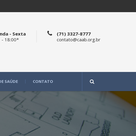
nda - Sexta
(71) 3327-8777
 - 18:00*
contato@caab.org.br
DE SAÚDE
CONTATO