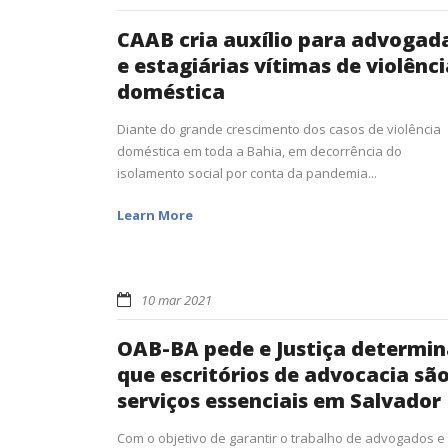
CAAB cria auxílio para advogad
e estagiárias vítimas de violênci
doméstica
Diante do grande crescimento dos casos de violência
doméstica em toda a Bahia, em decorrência do
isolamento social por conta da pandemia...
Learn More
10 mar 2021
OAB-BA pede e Justiça determin
que escritórios de advocacia sã
serviços essenciais em Salvador
Com o objetivo de garantir o trabalho de advogados e