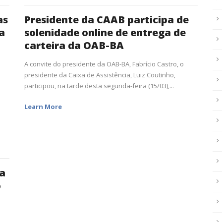
as
Presidente da CAAB participa de
a
solenidade online de entrega de
carteira da OAB-BA
A convite do presidente da OAB-BA, Fabrício Castro, o
presidente da Caixa de Assistência, Luiz Coutinho,
participou, na tarde desta segunda-feira (15/03),...
Learn More
a
o