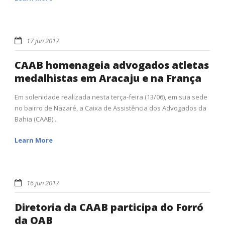
17 jun 2017
CAAB homenageia advogados atletas
medalhistas em Aracaju e na França
Em solenidade realizada nesta terça-feira (13/06), em sua sede
no bairro de Nazaré, a Caixa de Assistência dos Advogados da
Bahia (CAAB)...
Learn More
16 jun 2017
Diretoria da CAAB participa do Forró
da OAB