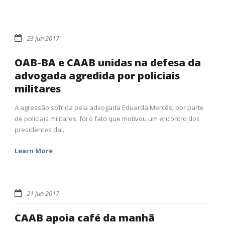
23 jun 2017
OAB-BA e CAAB unidas na defesa da
advogada agredida por policiais
militares
A agressão sofrida pela advogada Eduarda Mercês, por parte
de policiais militares, foi o fato que motivou um encontro dos
presidentes da...
Learn More
21 jun 2017
CAAB apoia café da manhã