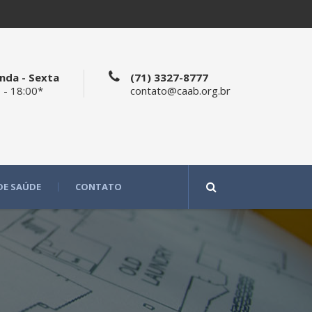
nda - Sexta
(71) 3327-8777
 - 18:00*
contato@caab.org.br
DE SAÚDE
CONTATO