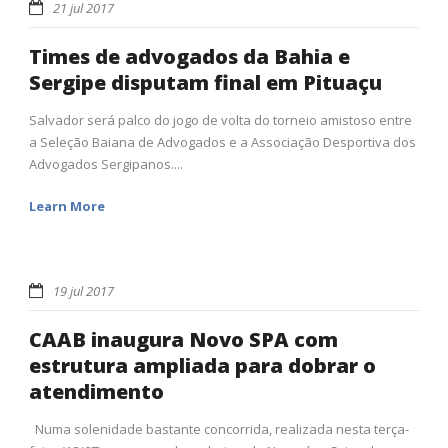
21 jul 2017
Times de advogados da Bahia e
Sergipe disputam final em Pituaçu
Salvador será palco do jogo de volta do torneio amistoso entre
a Seleção Baiana de Advogados e a Associação Desportiva dos
Advogados Sergipanos....
Learn More
19 jul 2017
CAAB inaugura Novo SPA com
estrutura ampliada para dobrar o
atendimento
Numa solenidade bastante concorrida, realizada nesta terça-