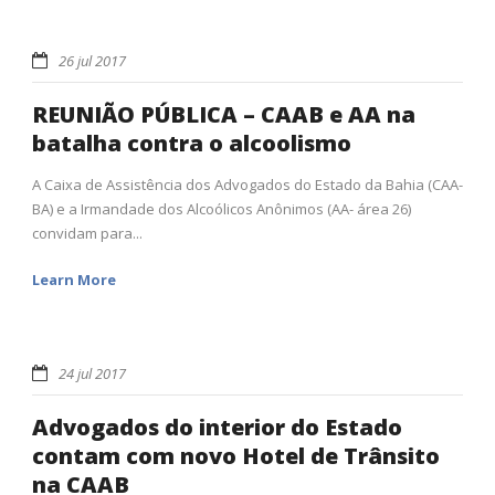
26 jul 2017
REUNIÃO PÚBLICA – CAAB e AA na
batalha contra o alcoolismo
A Caixa de Assistência dos Advogados do Estado da Bahia (CAA-
BA) e a Irmandade dos Alcoólicos Anônimos (AA- área 26)
convidam para...
Learn More
24 jul 2017
Advogados do interior do Estado
contam com novo Hotel de Trânsito
na CAAB