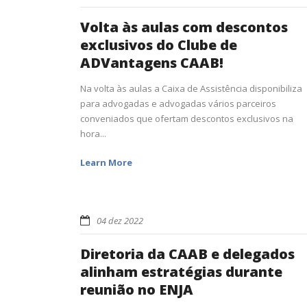
Volta às aulas com descontos
exclusivos do Clube de
ADVantagens CAAB!
Na volta às aulas a Caixa de Assistência disponibiliza
para advogadas e advogadas vários parceiros
conveniados que ofertam descontos exclusivos na
hora...
Learn More
04 dez 2022
Diretoria da CAAB e delegados
alinham estratégias durante
reunião no ENJA