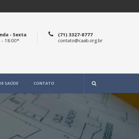
nda - Sexta
(71) 3327-8777
 - 18:00*
contato@caab.org.br
DE SAÚDE
CONTATO