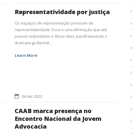
Representatividade por justiça
Os espaços de representação precisam de
representatividade. Essa é uma afirmação que até
parece redundante e óbvia. Mas, parafraseando o
dramaturgo Bertolt...
Learn More
04 dez 2022
CAAB marca presença no
Encontro Nacional da Jovem
Advocacia