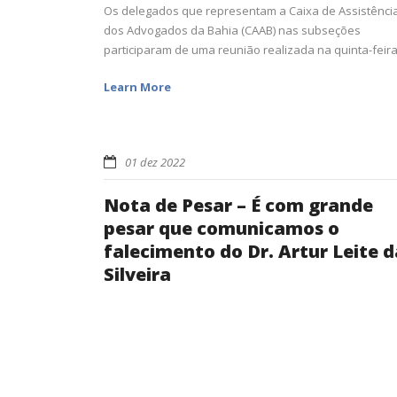
Os delegados que representam a Caixa de Assistênci
dos Advogados da Bahia (CAAB) nas subseções
participaram de uma reunião realizada na quinta-feira.
Learn More
01 dez 2022
Nota de Pesar – É com grande
pesar que comunicamos o
falecimento do Dr. Artur Leite d
Silveira