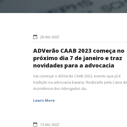
29 dez 2022
ADVerão CAAB 2023 começa no
próximo dia 7 de janeiro e traz
novidades para a advocacia
Vai começar o ADVerão CAAB 2023, evento que já é
tradição na advocacia baiana. Realizado pela Caixa d
Assistência dos Advogados da...
Learn More
13 dez 2022