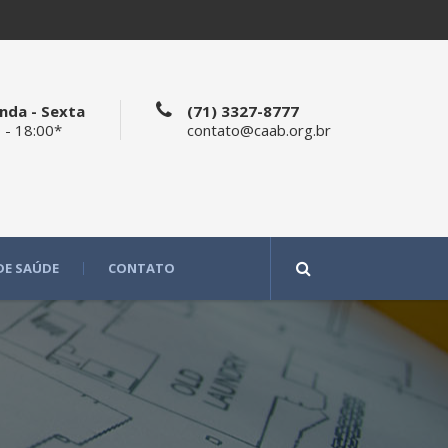
nda - Sexta
(71) 3327-8777
 - 18:00*
contato@caab.org.br
DE SAÚDE
CONTATO