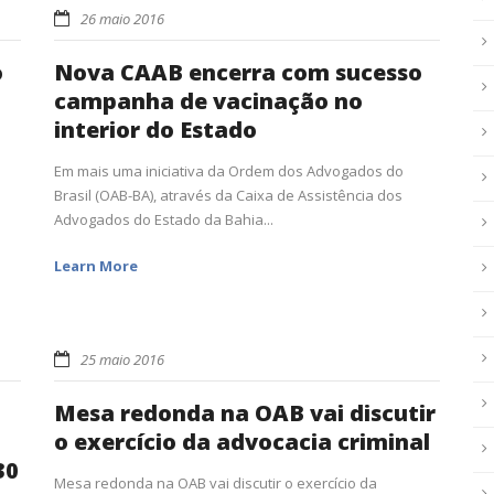
26 maio 2016
o
Nova CAAB encerra com sucesso
campanha de vacinação no
interior do Estado
Em mais uma iniciativa da Ordem dos Advogados do
Brasil (OAB-BA), através da Caixa de Assistência dos
Advogados do Estado da Bahia...
Learn More
25 maio 2016
Mesa redonda na OAB vai discutir
o exercício da advocacia criminal
30
Mesa redonda na OAB vai discutir o exercício da