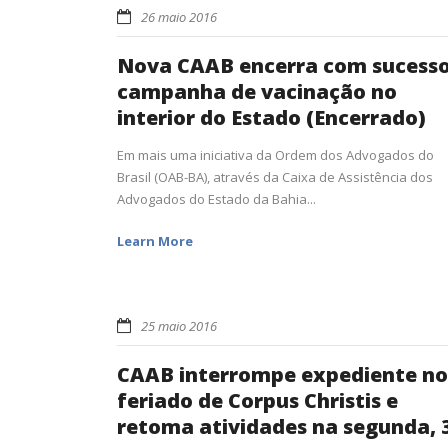
26 maio 2016
Nova CAAB encerra com sucess
campanha de vacinação no
interior do Estado (Encerrado)
Em mais uma iniciativa da Ordem dos Advogados do
Brasil (OAB-BA), através da Caixa de Assistência dos
Advogados do Estado da Bahia...
Learn More
25 maio 2016
CAAB interrompe expediente no
feriado de Corpus Christis e
retoma atividades na segunda, 