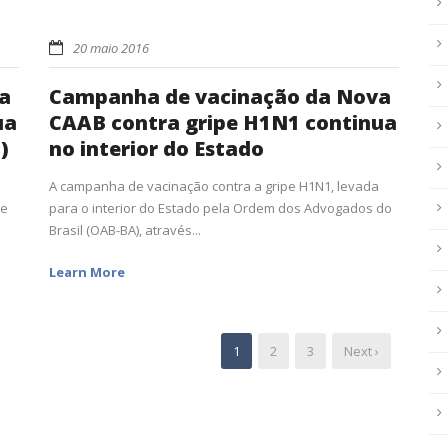
20 maio 2016
a
Campanha de vacinação da Nova
ua
CAAB contra gripe H1N1 continua
)
no interior do Estado
A campanha de vacinação contra a gripe H1N1, levada
pe
para o interior do Estado pela Ordem dos Advogados do
Brasil (OAB-BA), através...
Learn More
1
2
3
Next ›