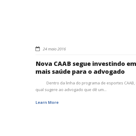
24 maio 2016
Nova CAAB segue investindo e
mais saúde para o advogado
Dentro da linha do programa de esportes CAAB,
qual sugere ao advogado que dê um...
Learn More