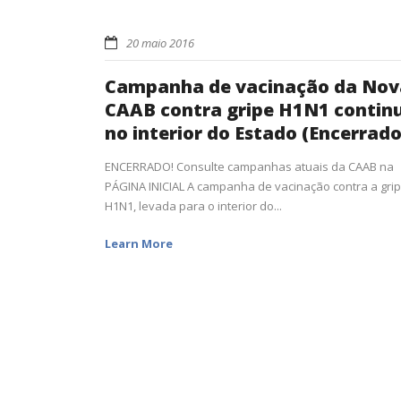
20 maio 2016
Campanha de vacinação da Nov
CAAB contra gripe H1N1 contin
no interior do Estado (Encerrado
ENCERRADO! Consulte campanhas atuais da CAAB na
PÁGINA INICIAL A campanha de vacinação contra a gri
H1N1, levada para o interior do...
Learn More