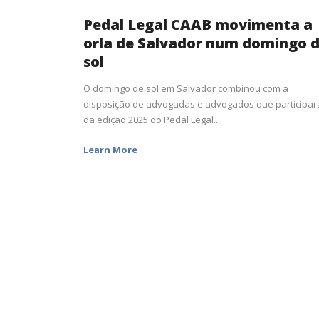
Pedal Legal CAAB movimenta a
orla de Salvador num domingo 
sol
O domingo de sol em Salvador combinou com a
disposição de advogadas e advogados que participa
da edição 2025 do Pedal Legal...
Learn More