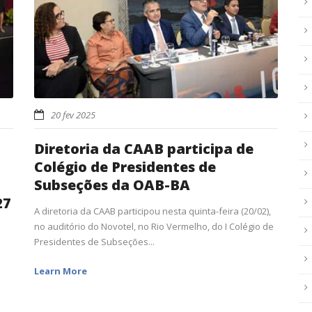
20 fev 2025
Diretoria da CAAB participa de
Colégio de Presidentes de
Subseções da OAB-BA
27
A diretoria da CAAB participou nesta quinta-feira (20/02),
no auditório do Novotel, no Rio Vermelho, do I Colégio de
Presidentes de Subseções...
Learn More