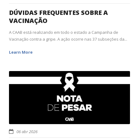
DÚVIDAS FREQUENTES SOBRE A
VACINAÇÃO
A CAAB está realizando em todo o estado a Campanha de
Vacinação contra a gripe. A ação ocorre nas 37 subseções da...
Learn More
06 abr 2026