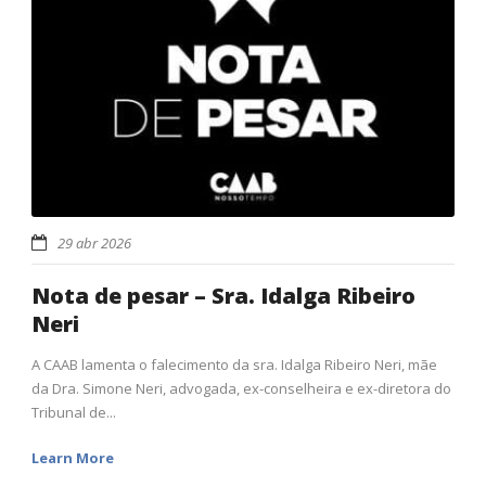
29 abr 2026
Nota de pesar – Sra. Idalga Ribeiro
Neri
A CAAB lamenta o falecimento da sra. Idalga Ribeiro Neri, mãe
da Dra. Simone Neri, advogada, ex-conselheira e ex-diretora do
Tribunal de...
Learn More