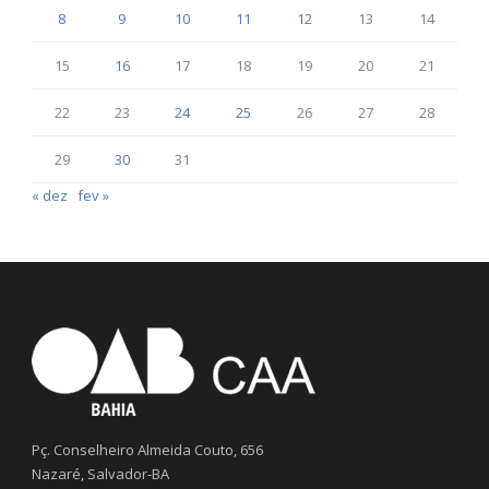
8
9
10
11
12
13
14
15
16
17
18
19
20
21
22
23
24
25
26
27
28
29
30
31
« dez
fev »
Pç. Conselheiro Almeida Couto, 656
Nazaré, Salvador-BA