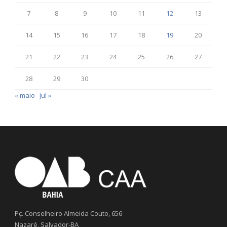
7
8
9
10
11
12
13
14
15
16
17
18
19
20
21
22
23
24
25
26
27
28
29
30
« maio
jul »
Pç. Conselheiro Almeida Couto, 656
Nazaré, Salvador-BA