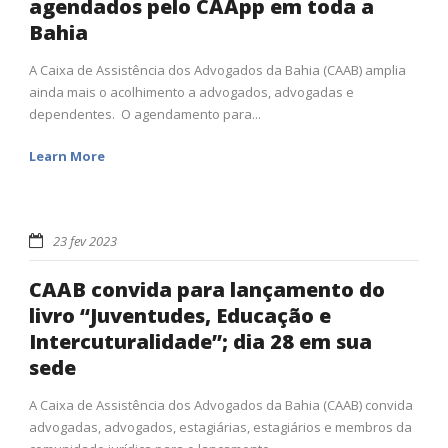
agendados pelo CAApp em toda a
Bahia
A Caixa de Assistência dos Advogados da Bahia (CAAB) amplia
ainda mais o acolhimento a advogados, advogadas e
dependentes. O agendamento para...
Learn More
23 fev 2023
CAAB convida para lançamento do
livro “Juventudes, Educação e
Intercuturalidade”; dia 28 em sua
sede
A Caixa de Assistência dos Advogados da Bahia (CAAB) convida
advogadas, advogados, estagiárias, estagiários e membros da