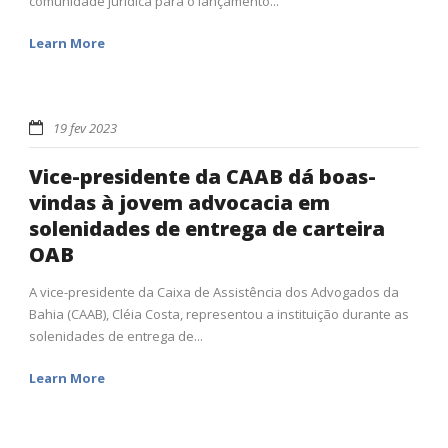
comunidade jurídica para o lançamento...
Learn More
19 fev 2023
Vice-presidente da CAAB dá boas-
vindas à jovem advocacia em
solenidades de entrega de carteira
OAB
A vice-presidente da Caixa de Assistência dos Advogados da
Bahia (CAAB), Cléia Costa, representou a instituição durante as
solenidades de entrega de...
Learn More