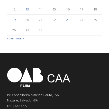
12
13
14
15
16
17
18
19
20
21
22
23
24
25
26
27
28
« jan
mar »
Pç. Conselheiro Almeida Couto, 656
Nazaré, Salvador-BA
(71) 3327-8777