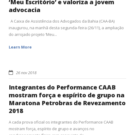
‘Meu Escritório’ e valoriza a jovem
advocacia
A Caixa de Assistência dos Advogados da Bahia (CAA-BA)
inaugurou, na manhã desta segunda-feira (26/11), a ampliação
do arrojado projeto ‘Meu...
Learn More
26 nov 2018
Integrantes do Performance CAAB
mostram força e espírito de grupo na
Maratona Petrobras de Revezamento
2018
A cada prova oficial os integrantes do Performance CAAB
mostram força, espírito de grupo e avanços no