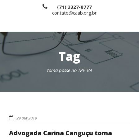
(71) 3327-8777
contato@caab.org.br
Tag
toma posse no TRE-BA
29 out 2019
Advogada Carina Canguçu toma