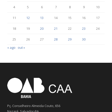
4
5
6
7
8
9
10
11
12
13
14
15
16
17
18
19
20
21
22
23
24
25
26
27
28
29
30
« ago
out »
Pç. Conselheiro Almeida Couto, 656
Nazaré, Salvador-BA