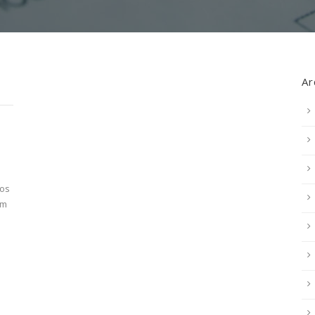
Ar
dos
em