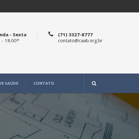
nda - Sexta
(71) 3327-8777
 - 18:00*
contato@caab.org.br
DE SAÚDE
CONTATO