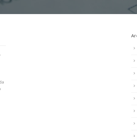
Ar
e
o
 da
o