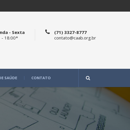
nda - Sexta
(71) 3327-8777
 - 18:00*
contato@caab.org.br
DE SAÚDE
CONTATO