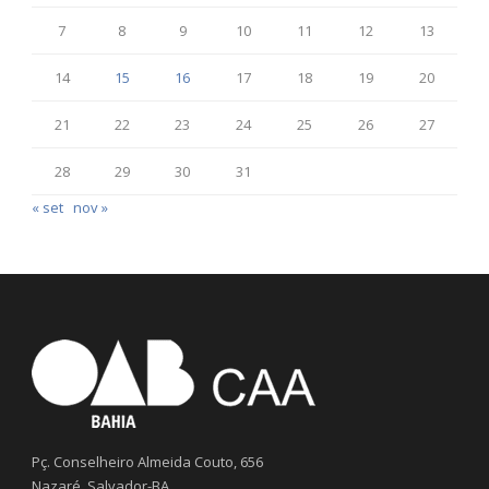
7
8
9
10
11
12
13
14
15
16
17
18
19
20
21
22
23
24
25
26
27
28
29
30
31
« set
nov »
Pç. Conselheiro Almeida Couto, 656
Nazaré, Salvador-BA