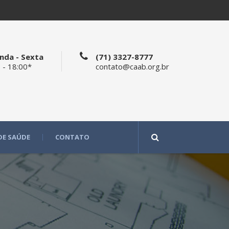
nda - Sexta
(71) 3327-8777
 - 18:00*
contato@caab.org.br
DE SAÚDE
CONTATO