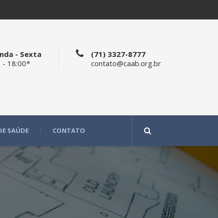
nda - Sexta
(71) 3327-8777
 - 18:00*
contato@caab.org.br
DE SAÚDE
CONTATO