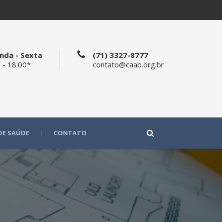
nda - Sexta
(71) 3327-8777
 - 18:00*
contato@caab.org.br
DE SAÚDE
CONTATO