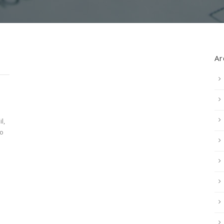
Ar
l,
ão